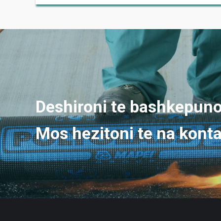
Deshironi te bashkepuno
Mos hezitoni te na kont