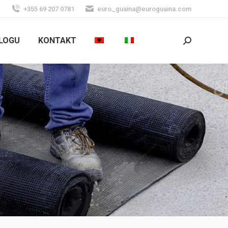
+355 69 207 0781
euro_guaina@euroguaina.com
LOGU
KONTAKT
Search: