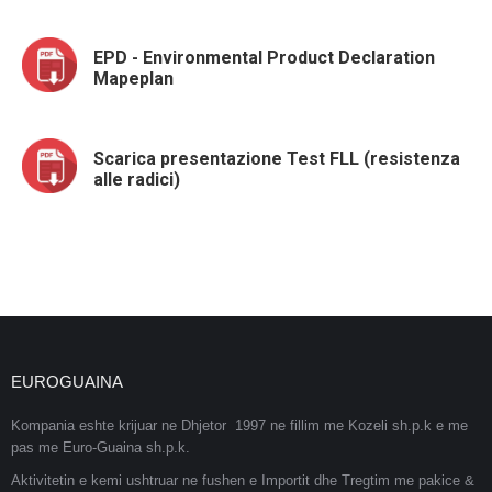
EPD - Environmental Product Declaration
Mapeplan
Scarica presentazione Test FLL (resistenza
alle radici)
EUROGUAINA
Kompania eshte krijuar ne Dhjetor 1997 ne fillim me Kozeli sh.p.k e me
pas me Euro-Guaina sh.p.k.
Aktivitetin e kemi ushtruar ne fushen e Importit dhe Tregtim me pakice &