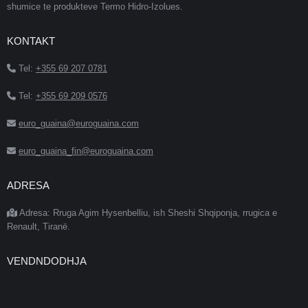
shumice te produkteve Termo Hidro-Izolues.
KONTAKT
Tel:
+355 69 207 0781
Tel:
+355 69 209 0576
euro_guaina@euroguaina.com
euro_guaina_fin@euroguaina.com
ADRESA
Adresa: Rruga Agim Hysenbelliu, ish Sheshi Shqiponja, rrugica e
Renault, Tiranë.
VENDNDODHJA