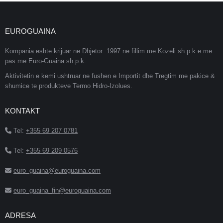
EUROGUAINA
Kompania eshte krijuar ne Dhjetor 1997 ne fillim me Kozeli sh.p.k e me
pas me Euro-Guaina sh.p.k.
Aktivitetin e kemi ushtruar ne fushen e Importit dhe Tregtim me pakice &
shumice te produkteve Termo Hidro-Izolues.
KONTAKT
Tel:
+355 69 207 0781
Tel:
+355 69 209 0576
euro_guaina@euroguaina.com
euro_guaina_fin@euroguaina.com
ADRESA