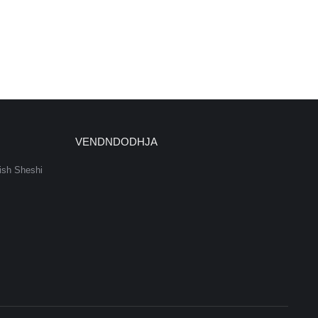
VENDNDODHJA
ish Sheshi