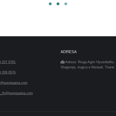
ADRESA
9 207 0781
Adresa: Rruga Agim Hysenbelliu, 
Shqiponja, rrugica e Renault, Tiranë.
9 209 0576
a@euroguaina.com
a_fin@euroguaina.com