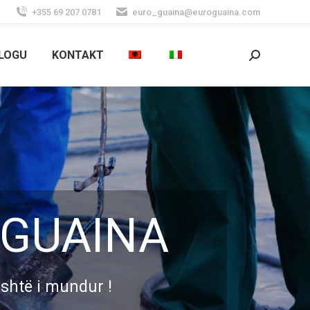
+355 69 207 0781
euro_guaina@euroguaina.com
LOGU
KONTAKT
Cerca:
 GUAINA
është i mundur !