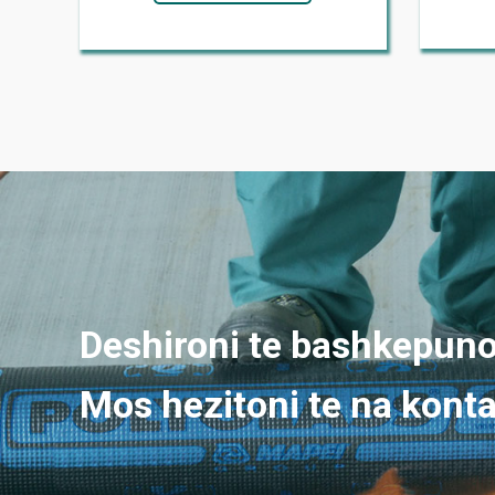
Deshironi te bashkepuno
Mos hezitoni te na kont