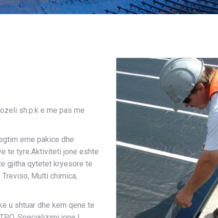
Kozeli sh.p.k e me pas me
Tregtim eme pakice dhe
te tyre.Aktiviteti jone eshte
e gjitha qytetet kryesore te
 Treviso, Multi chimica,
uke u shtuar dhe kem qene te
PO. Specializimi jone I