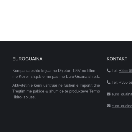
EUROGUAINA
KONTAKT
Kompania eshte krijuar ne Dhjetor 1997 ne fillim
Tel:
+355 6
me Kozeli sh.p.k e me pas me Euro-Guaina sh.p.k.
Tel:
+355 6
Aktivitetin e kemi ushtruar ne fushen e Importit dhe
Tregtim me pakice & shumice te produkteve Termo
euro_guain
Hidro-Izolues.
euro_guain