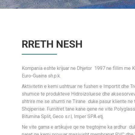
RRETH NESH
Kompania eshte krijuar ne Dhjetor 1997 ne fillim me 
Euro-Guaina sh.p.k.
Aktivitetin e kemi ushtruar ne fushen e Importit dhe 
shumice te produkteve Hidroizoluese dhe aksesorveve 
shtrire me se shumti ne Tirane duke pasur kliente ne t
Shqiperise. Furnitret tane kane qene ne vite Polyglass
Bitumina Split, Geco s.r.l, Imper SPA etj.
Ne vite gama e artikujve qe ne tregtojme ka ardhur d
paret qe kemi provuar masivisht membranat PVC dhe T