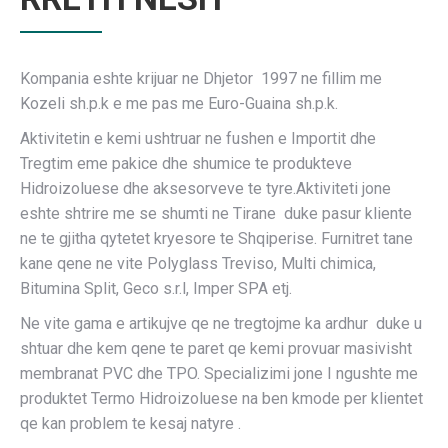
Kompania eshte krijuar ne Dhjetor 1997 ne fillim me
Kozeli sh.p.k e me pas me Euro-Guaina sh.p.k.
Aktivitetin e kemi ushtruar ne fushen e Importit dhe
Tregtim eme pakice dhe shumice te produkteve
Hidroizoluese dhe aksesorveve te tyre.Aktiviteti jone
eshte shtrire me se shumti ne Tirane duke pasur kliente
ne te gjitha qytetet kryesore te Shqiperise. Furnitret tane
kane qene ne vite Polyglass Treviso, Multi chimica,
Bitumina Split, Geco s.r.l, Imper SPA etj.
Ne vite gama e artikujve qe ne tregtojme ka ardhur duke u
shtuar dhe kem qene te paret qe kemi provuar masivisht
membranat PVC dhe TPO. Specializimi jone I ngushte me
produktet Termo Hidroizoluese na ben kmode per klientet
qe kan problem te kesaj natyre .