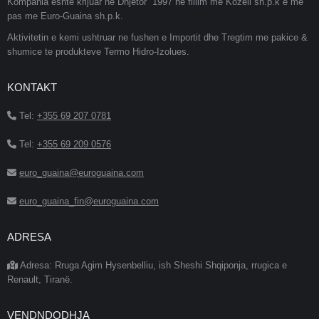
Kompania eshte krijuar ne Dhjetor 1997 ne fillim me Kozeli sh.p.k e me
pas me Euro-Guaina sh.p.k.
Aktivitetin e kemi ushtruar ne fushen e Importit dhe Tregtim me pakice &
shumice te produkteve Termo Hidro-Izolues.
KONTAKT
Tel:
+355 69 207 0781
Tel:
+355 69 209 0576
euro_guaina@euroguaina.com
euro_guaina_fin@euroguaina.com
ADRESA
Adresa: Rruga Agim Hysenbelliu, ish Sheshi Shqiponja, rrugica e
Renault, Tiranë.
VENDNDODHJA