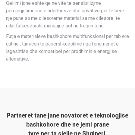
Qellimi jone eshte qe ne vite te sensibilizjme
pergjegjshmerine e ndertuesve dhe privative per te bere
nje pune sa me cilesoreme material sa me cilesore te
cilat fatkeqesisht mungojne sot ne tregun tone.
Futja e materialeve bashkohore multifunksional per tab ere
catine , tarracen te papershkueshme nga fenomenet e
lageshtise dhe kompatibel per prodhimin e energjise
alternative.
Partneret tane jane novatoret e teknologjise
bashkohore dhe ne jemi prane
tyre per ta sjelle ne Shqiperi.