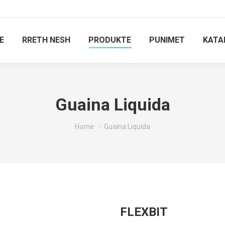
E
RRETH NESH
PRODUKTE
PUNIMET
KATA
Guaina Liquida
You are here:
Home
Guaina Liquida
FLEXBIT