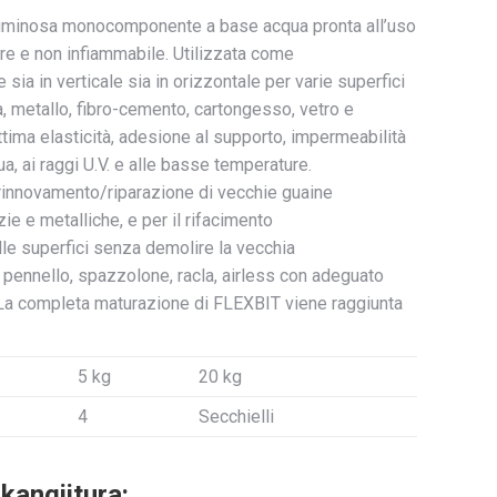
tuminosa monocomponente a base acqua pronta all’uso
ore e non infiammabile. Utilizzata come
sia in verticale sia in orizzontale per varie superfici
, metallo, fibro-cemento, cartongesso, vetro e
ima elasticità, adesione al supporto, impermeabilità
a, ai raggi U.V. e alle basse temperature.
 rinnovamento/riparazione di vecchie guaine
ie e metalliche, e per il rifacimento
le superfici senza demolire la vecchia
 pennello, spazzolone, racla, airless con adeguato
a. La completa maturazione di FLEXBIT viene raggiunta
5 kg
20 kg
4
Secchielli
angjitura: