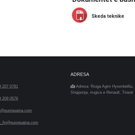
Skeda teknike
ADRESA
9 207 0781
Adresa: Rruga Agim Hysenbelliu, 
Shqiponja, rrugica e Renault, Tiranë.
9 209 0576
a@euroguaina.com
a_fin@euroguaina.com