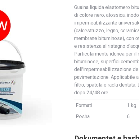
Guaina liquida elastomero bi
di colore nero, atossica, inod
impermeabilizzante universale 
(calcestruzzo, legno, ceramica
membrane bituminose), con ott
e resistenza al ristagno d’acqu
Particolarmente idonea per il
bituminose, superfici cementiz
dell’impermeabilizzazione del
pavimentazione. Applicabile a
filtro, spatola e racla dentat
dopo 24/48 ore.
Formati
1 kg
Pesha
6
Dokumentet e bashk