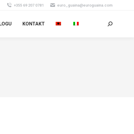
+355 69 207 0781
euro_guaina@euroguaina.com
LOGU
KONTAKT
Search: