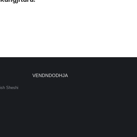
VENDNDODHJA
ish Sheshi