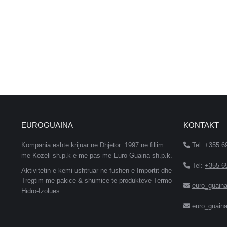
EUROGUAINA
KONTAKT
Kompania eshte krijuar ne Dhjetor 1997 ne fillim
Tel:
+355 6
me Kozeli sh.p.k e me pas me Euro-Guaina sh.p.k.
Tel:
+355 6
Aktivitetin e kemi ushtruar ne fushen e Importit dhe
Tregtim me pakice & shumice te produkteve Termo
euro_guain
Hidro-Izolues.
euro_guain