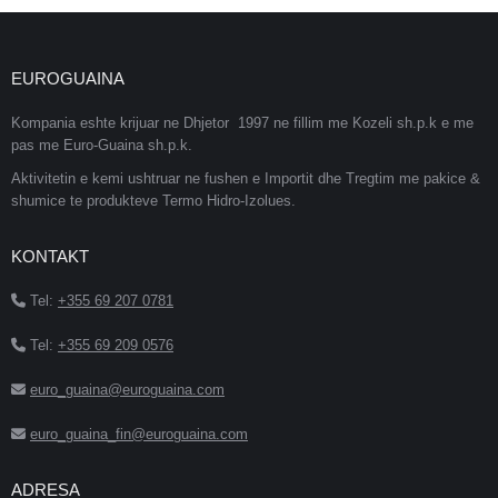
EUROGUAINA
Kompania eshte krijuar ne Dhjetor 1997 ne fillim me Kozeli sh.p.k e me
pas me Euro-Guaina sh.p.k.
Aktivitetin e kemi ushtruar ne fushen e Importit dhe Tregtim me pakice &
shumice te produkteve Termo Hidro-Izolues.
KONTAKT
Tel:
+355 69 207 0781
Tel:
+355 69 209 0576
euro_guaina@euroguaina.com
euro_guaina_fin@euroguaina.com
ADRESA